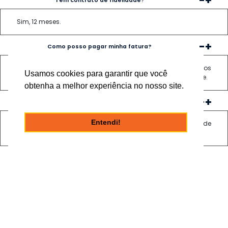
-
+
Tem contrato de fidelidade?
Sim, 12 meses.
-
+
Como posso pagar minha fatura?
Em qualquer agência bancária, casas lotéricas, ou nos
Usamos cookies para garantir que você
escritório Netvex informados no menu contato em nosso site.
obtenha a melhor experiência no nosso site.
-
+
Qual prazo de liberação após pagamento?
Entendi!
Pagando nos escritórios Netvex, liberação imediata, em rede
bancária o prazo de compensação é de até 48 horas.
FALE