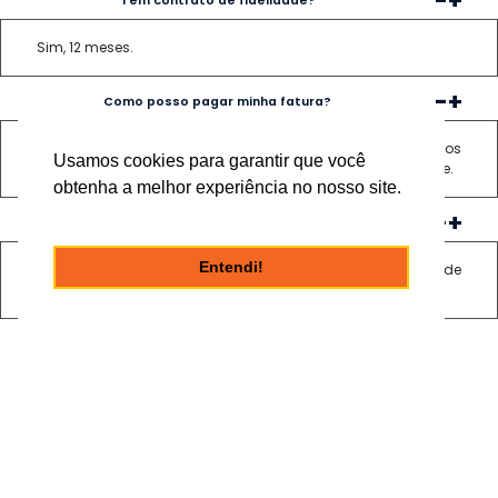
-
+
Tem contrato de fidelidade?
Sim, 12 meses.
-
+
Como posso pagar minha fatura?
Em qualquer agência bancária, casas lotéricas, ou nos
Usamos cookies para garantir que você
escritório Netvex informados no menu contato em nosso site.
obtenha a melhor experiência no nosso site.
-
+
Qual prazo de liberação após pagamento?
Entendi!
Pagando nos escritórios Netvex, liberação imediata, em rede
bancária o prazo de compensação é de até 48 horas.
FALE